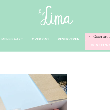
Geen prod
MENUKAART
OVER ONS
RESERVEREN
WINKELW